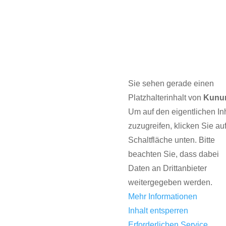
taktieren Sie uns
Sie sehen gerade einen
Platzhalterinhalt von
Kunu
49 6126 9566 0
Um auf den eigentlichen Inh
49 6126 9566 10
zuzugreifen, klicken Sie auf
ail@hba-consulting.de
Schaltfläche unten. Bitte
beachten Sie, dass dabei
Daten an Drittanbieter
weitergegeben werden.
Mehr Informationen
Inhalt entsperren
Erforderlichen Service