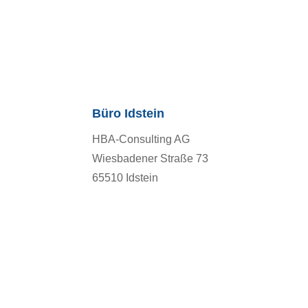
Büro Idstein
Kon
HBA-Consulting AG
T +
Wiesbadener Straße 73
F +
65510 Idstein
E
m