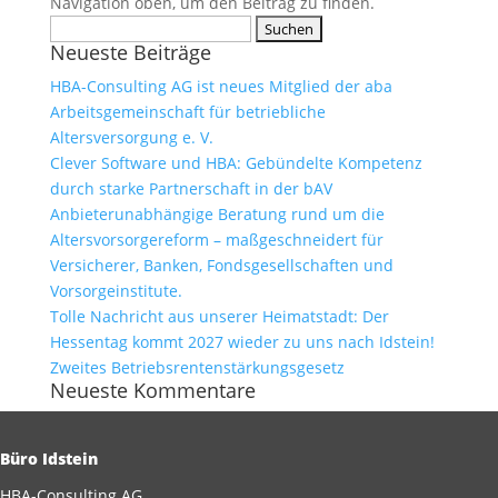
Navigation oben, um den Beitrag zu finden.
Suchen
Neueste Beiträge
nach:
HBA-Consulting AG ist neues Mitglied der aba
Arbeitsgemeinschaft für betriebliche
Altersversorgung e. V.
Clever Software und HBA: Gebündelte Kompetenz
durch starke Partnerschaft in der bAV
Anbieterunabhängige Beratung rund um die
Altersvorsorgereform – maßgeschneidert für
Versicherer, Banken, Fondsgesellschaften und
Vorsorgeinstitute.
Tolle Nachricht aus unserer Heimatstadt: Der
Hessentag kommt 2027 wieder zu uns nach Idstein!
Zweites Betriebsrentenstärkungsgesetz
Neueste Kommentare
Büro Idstein
HBA-Consulting AG