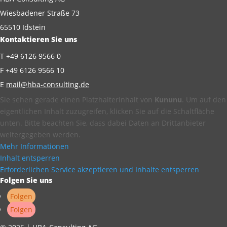
Wiesbadener Straße 73
65510 Idstein
Kontaktieren Sie uns
T +49 6126 9566 0
F +49 6126 9566 10
E
mail@hba-consulting.de
Sie sehen gerade einen Platzhalterinhalt von
Kununu
. Um auf den
eigentlichen Inhalt zuzugreifen, klicken Sie auf die Schaltfläche
unten. Bitte beachten Sie, dass dabei Daten an Drittanbieter
weitergegeben werden.
Mehr Informationen
Inhalt entsperren
Erforderlichen Service akzeptieren und Inhalte entsperren
Folgen Sie uns
Folgen
Folgen