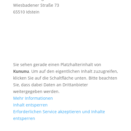
Wiesbadener Straße 73
65510 Idstein
Kontaktieren Sie uns
T +49 6126 9566 0
F +49 6126 9566 10
E
mail@hba-consulting.de
Sie sehen gerade einen Platzhalterinhalt von
Kununu
. Um auf den eigentlichen Inhalt zuzugreifen,
klicken Sie auf die Schaltfläche unten. Bitte beachten
Sie, dass dabei Daten an Drittanbieter
weitergegeben werden.
Mehr Informationen
Inhalt entsperren
Erforderlichen Service akzeptieren und Inhalte
entsperren