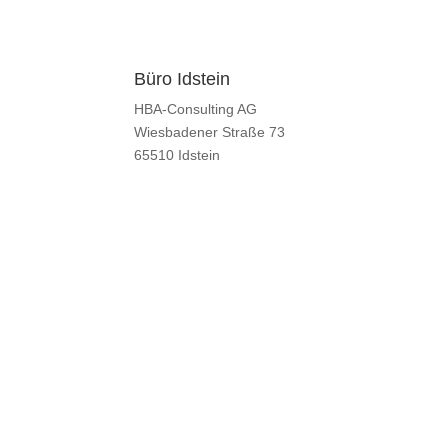
Büro Idstein
Kon
HBA-Consulting AG
T +4
Wiesbadener Straße 73
F +4
65510 Idstein
E
ma