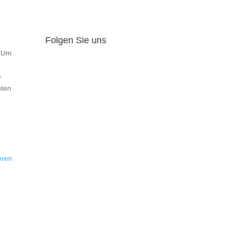
Folgen Sie uns
. Um
e
hten
eren