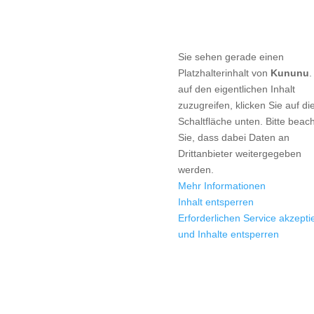
taktieren Sie uns
Sie sehen gerade einen
Platzhalterinhalt von
Kununu
9 6126 9566 0
auf den eigentlichen Inhalt
9 6126 9566 10
zuzugreifen, klicken Sie auf di
il@hba-consulting.de
Schaltfläche unten. Bitte beac
Sie, dass dabei Daten an
Drittanbieter weitergegeben
werden.
Mehr Informationen
Inhalt entsperren
Erforderlichen Service akzepti
und Inhalte entsperren