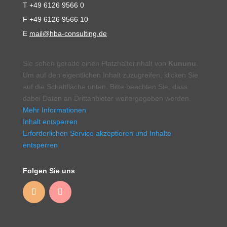
T +49 6126 9566 0
F +49 6126 9566 10
E
mail@hba-consulting.de
Sie sehen gerade einen Platzhalterinhalt von
Kununu
.
Um auf den eigentlichen Inhalt zuzugreifen, klicken Sie
auf die Schaltfläche unten. Bitte beachten Sie, dass
dabei Daten an Drittanbieter weitergegeben werden.
Mehr Informationen
Inhalt entsperren
Erforderlichen Service akzeptieren und Inhalte
entsperren
Folgen Sie uns