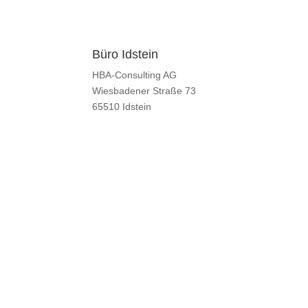
Büro Idstein
Kon
HBA-Consulting AG
T +4
Wiesbadener Straße 73
F +4
65510 Idstein
E
ma