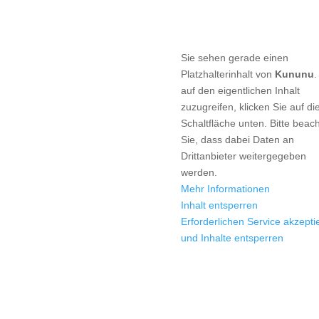
taktieren Sie uns
Sie sehen gerade einen
Platzhalterinhalt von
Kununu
9 6126 9566 0
auf den eigentlichen Inhalt
9 6126 9566 10
zuzugreifen, klicken Sie auf di
il@hba-consulting.de
Schaltfläche unten. Bitte beac
Sie, dass dabei Daten an
Drittanbieter weitergegeben
werden.
Mehr Informationen
Inhalt entsperren
Erforderlichen Service akzepti
und Inhalte entsperren