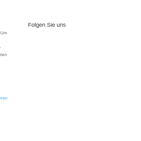
Folgen Sie uns
. Um
e
hten
eren