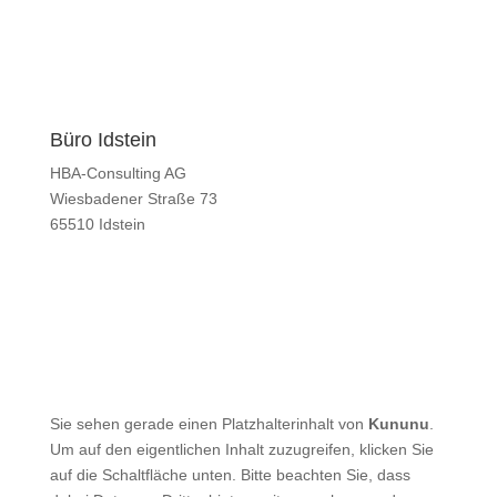
Büro Idstein
HBA-Consulting AG
Wiesbadener Straße 73
65510 Idstein
Kontaktieren Sie uns
T +49 6126 9566 0
F +49 6126 9566 10
E
mail@hba-consulting.de
Sie sehen gerade einen Platzhalterinhalt von
Kununu
.
Um auf den eigentlichen Inhalt zuzugreifen, klicken Sie
auf die Schaltfläche unten. Bitte beachten Sie, dass