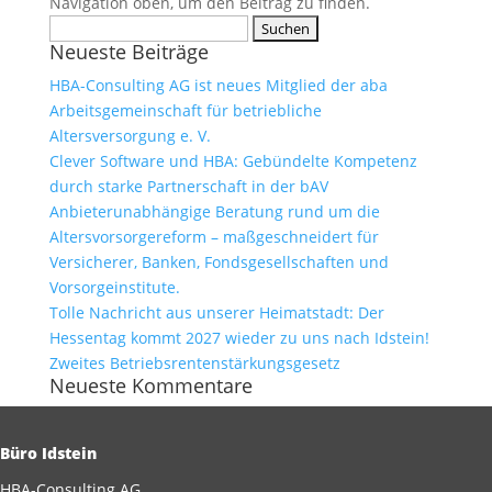
Navigation oben, um den Beitrag zu finden.
Suchen
Neueste Beiträge
nach:
HBA-Consulting AG ist neues Mitglied der aba
Arbeitsgemeinschaft für betriebliche
Altersversorgung e. V.
Clever Software und HBA: Gebündelte Kompetenz
durch starke Partnerschaft in der bAV
Anbieterunabhängige Beratung rund um die
Altersvorsorgereform – maßgeschneidert für
Versicherer, Banken, Fondsgesellschaften und
Vorsorgeinstitute.
Tolle Nachricht aus unserer Heimatstadt: Der
Hessentag kommt 2027 wieder zu uns nach Idstein!
Zweites Betriebsrentenstärkungsgesetz
Neueste Kommentare
Büro Idstein
HBA-Consulting AG