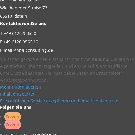
Wiesbadener Straße 73
65510 Idstein
Kontaktieren Sie uns
T +49 6126 9566 0
F +49 6126 9566 10
E
mail@hba-consulting.de
Sie sehen gerade einen Platzhalterinhalt von
Kununu
. Um auf den
eigentlichen Inhalt zuzugreifen, klicken Sie auf die Schaltfläche
unten. Bitte beachten Sie, dass dabei Daten an Drittanbieter
weitergegeben werden.
Mehr Informationen
Inhalt entsperren
Erforderlichen Service akzeptieren und Inhalte entsperren
Folgen Sie uns
Folgen
Folgen